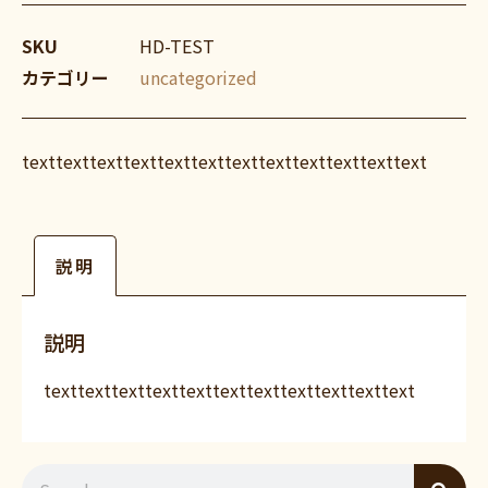
SKU
HD-TEST
カテゴリー
uncategorized
texttexttexttexttexttexttexttexttexttexttexttext
説明
説明
texttexttexttexttexttexttexttexttexttexttext