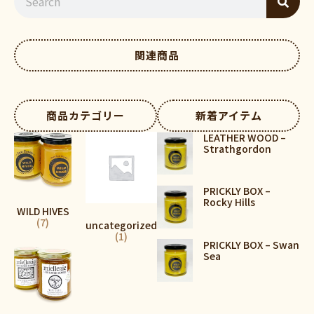
関連商品
商品カテゴリー
新着アイテム
LEATHER WOOD –
Strathgordon
PRICKLY BOX –
Rocky Hills
WILD HIVES
(7)
uncategorized
(1)
PRICKLY BOX – Swan
Sea