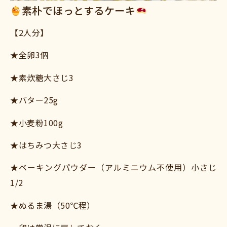
素朴でほっとするケーキ
【2人分】
★全卵3個
★素炊糖大さじ3
★バター25g
★小麦粉100g
★はちみつ大さじ3
★ベーキングパウダー（アルミニウム不使用）小さじ
1/2
★ぬるま湯（50℃程）