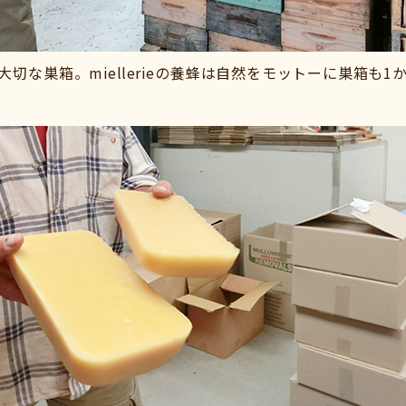
切な巣箱。miellerieの養蜂は自然をモットーに巣箱も