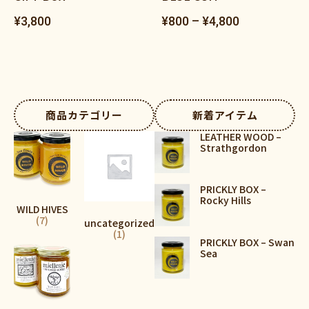
¥
3,800
¥
800
–
¥
4,800
商品カテゴリー
新着アイテム
LEATHER WOOD –
Strathgordon
PRICKLY BOX –
Rocky Hills
WILD HIVES
(7)
uncategorized
(1)
PRICKLY BOX – Swan
Sea