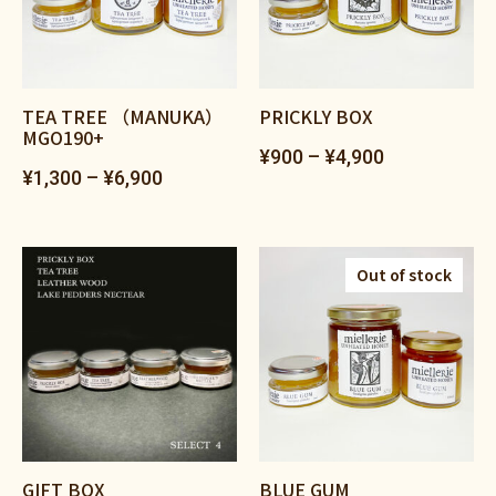
TEA TREE （MANUKA）
PRICKLY BOX
MGO190+
¥
900
–
¥
4,900
¥
1,300
–
¥
6,900
Out of stock
GIFT BOX
BLUE GUM